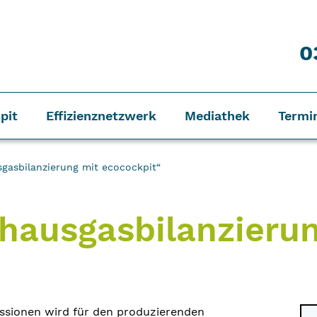
0
pit
Effizienznetzwerk
Mediathek
Termi
sgasbilanzierung mit ecocockpit“
hausgasbilanzieru
ssionen wird für den produzierenden