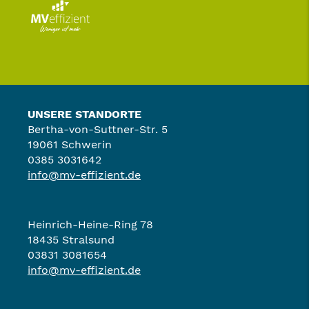
UNSERE STANDORTE
Bertha-von-Suttner-Str. 5
19061 Schwerin
0385 3031642
info@mv-effizient.de
Heinrich-Heine-Ring 78
18435 Stralsund
03831 3081654
info@mv-effizient.de