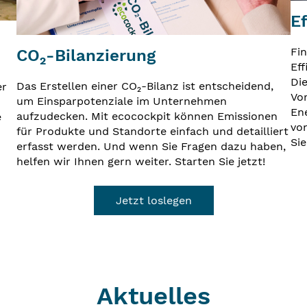
E
Fi
CO₂-Bilanzierung
Eff
Di
Das Erstellen einer CO₂-Bilanz ist entscheidend,
er
Vo
um Einsparpotenziale im Unternehmen
En
aufzudecken. Mit ecocockpit können Emissionen
e
vo
für Produkte und Standorte einfach und detailliert
Sie
erfasst werden. Und wenn Sie Fragen dazu haben,
helfen wir Ihnen gern weiter. Starten Sie jetzt!
Jetzt loslegen
Aktuelles