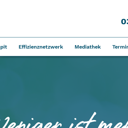
0
pit
Effizienznetzwerk
Mediathek
Termi