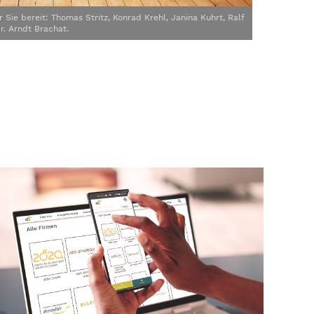
 Sie bereit: Thomas Stritz, Konrad Krehl, Janina Kuhrt, Ralf
r. Arndt Brachat.