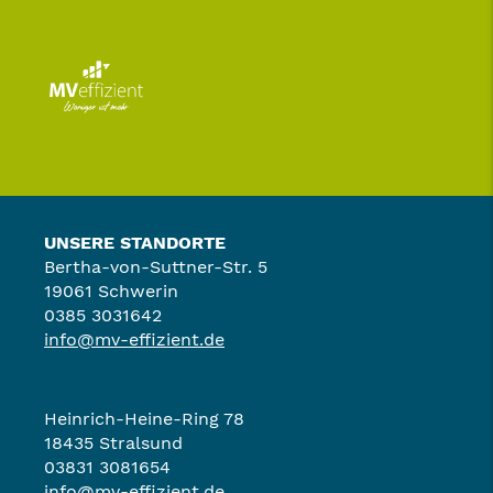
UNSERE STANDORTE
Bertha-von-Suttner-Str. 5
19061 Schwerin
0385 3031642
info@mv-effizient.de
Heinrich-Heine-Ring 78
18435 Stralsund
03831 3081654
info@mv-effizient.de