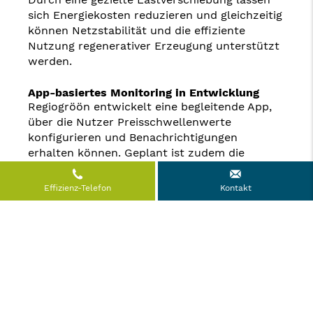
sich Energiekosten reduzieren und gleichzeitig
können Netzstabilität und die effiziente
Nutzung regenerativer Erzeugung unterstützt
werden.
App-basiertes Monitoring in Entwicklung
Regiogröön entwickelt eine begleitende App,
über die Nutzer Preisschwellenwerte
konfigurieren und Benachrichtigungen
erhalten können. Geplant ist zudem die
Anzeige des aktuellen Strommixes sowie der
durchschnittlichen Entfernung zu den
Effizienz-Telefon
Kontakt
Erzeugungsanlagen – jeweils im 15-Minuten-
Rhythmus.
Einordnung
Das Angebot der Stadtwerke Ludwigslust-
Grabow zeigt, wie regionale Energieversorger
dynamische Tarifmodelle mit
nachvollziehbarer Herkunftssicherung