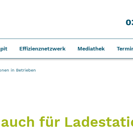
0
pit
Effizienznetzwerk
Mediathek
Termi
onen in Betrieben
 auch für Ladestati