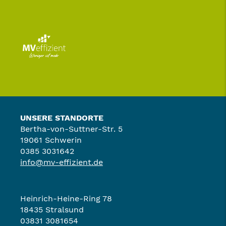
UNSERE STANDORTE
Bertha-von-Suttner-Str. 5
19061 Schwerin
0385 3031642
info@mv-effizient.de
Heinrich-Heine-Ring 78
18435 Stralsund
03831 3081654