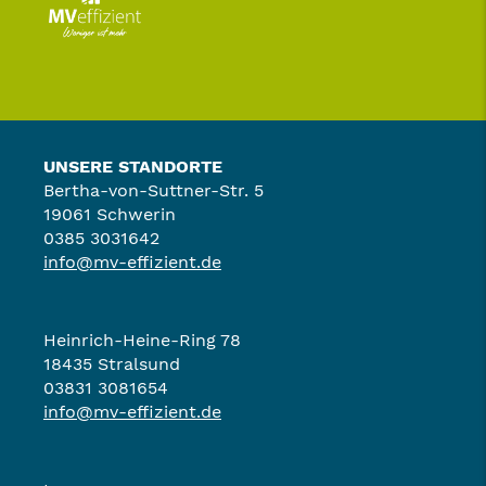
UNSERE STANDORTE
Bertha-von-Suttner-Str. 5
19061 Schwerin
0385 3031642
info@mv-effizient.de
Heinrich-Heine-Ring 78
18435 Stralsund
03831 3081654
info@mv-effizient.de