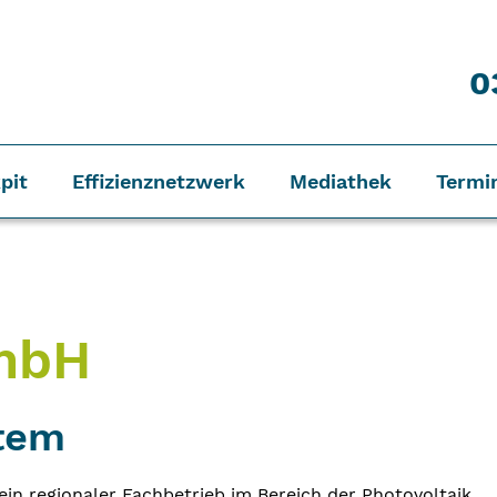
0
pit
Effizienznetzwerk
Mediathek
Termi
GmbH
stem
ein regionaler Fachbetrieb im Bereich der Photovoltaik.