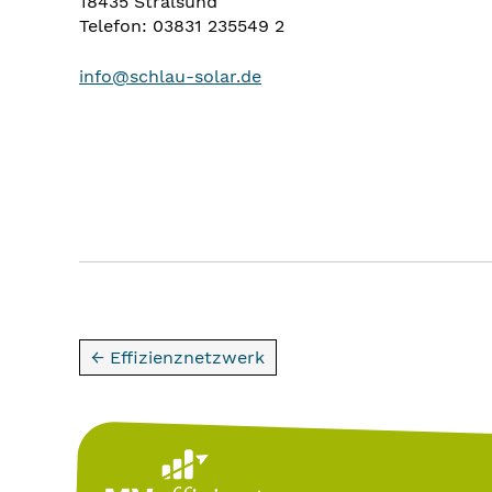
18435 Stralsund
Telefon: 03831 235549 2
i
nfo@schlau-solar.de
← Effizienznetzwerk