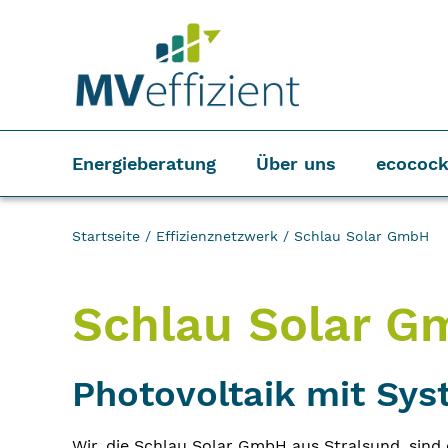
Energieberatung
Über uns
ecocock
Startseite
/
Effizienznetzwerk
/
Schlau Solar GmbH
Schlau Solar 
Photovoltaik mit Sy
Wir, die Schlau Solar GmbH aus Stralsund, sind 