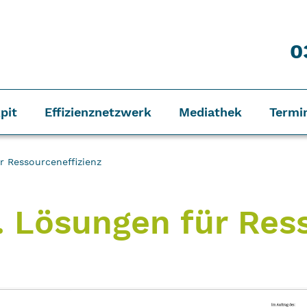
0
pit
Effizienznetzwerk
Mediathek
Termi
ür Ressourceneffizienz
t. Lösungen für Res