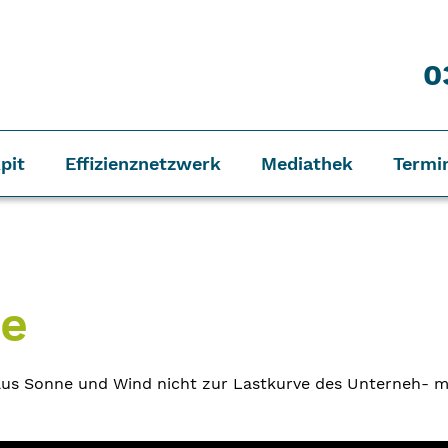
0
pit
Effizienznetzwerk
Mediathek
Termi
me
aus Sonne und Wind nicht zur Lastkurve des Unterneh- m