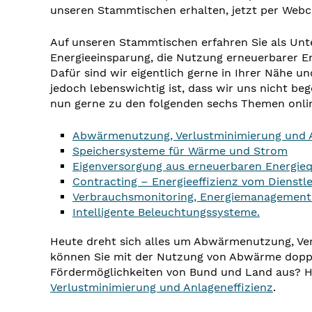
unseren Stammtischen erhalten, jetzt per Webc
Auf unseren Stammtischen erfahren Sie als Un
Energieeinsparung, die Nutzung erneuerbarer En
Dafür sind wir eigentlich gerne in Ihrer Nähe u
jedoch lebenswichtig ist, dass wir uns nicht be
nun gerne zu den folgenden sechs Themen onlin
Abwärmenutzung, Verlustminimierung und A
Speichersysteme für Wärme und Strom
Eigenversorgung aus erneuerbaren Energieq
Contracting – Energieeffizienz vom Dienstlei
Verbrauchsmonitoring, Energiemanagemen
Intelligente Beleuchtungssysteme.
Heute dreht sich alles um
Abwärmenutzung, Ver
können Sie mit der Nutzung von Abwärme doppe
Fördermöglichkeiten von Bund und Land aus? H
Verlustminimierung und Anlageneffizienz
.