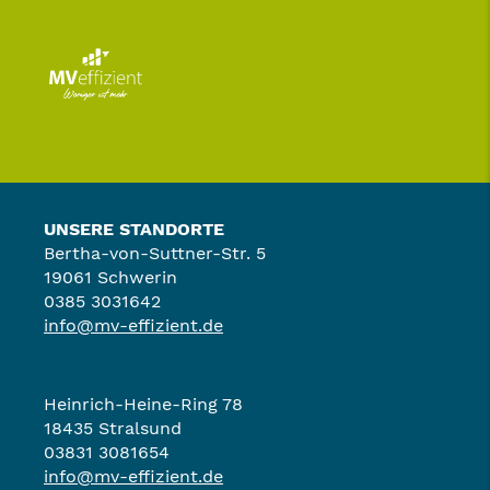
UNSERE STANDORTE
Bertha-von-Suttner-Str. 5
19061 Schwerin
0385 3031642
info@mv-effizient.de
Heinrich-Heine-Ring 78
18435 Stralsund
03831 3081654
info@mv-effizient.de