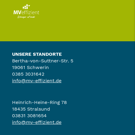
UNSERE STANDORTE
Bertha-von-Suttner-Str. 5
19061 Schwerin
0385 3031642
info@mv-effizient.de
Heinrich-Heine-Ring 78
18435 Stralsund
03831 3081654
info@mv-effizient.de