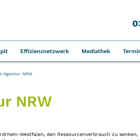
0
pit
Effizienznetzwerk
Mediathek
Termi
nz-Agentur NRW
tur NRW
rdrhein-Westfalen, den Ressourcenverbrauch zu senken,