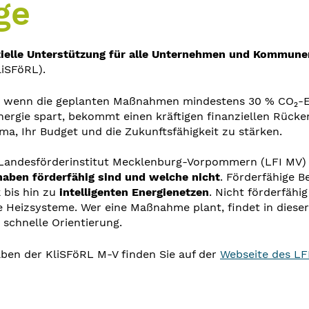
ge
zielle Unterstützung für alle Unternehmen und Kommune
iSFöRL).
en, wenn die geplanten Maßnahmen mindestens 30 % CO₂-E
Energie spart, bekommt einen kräftigen finanziellen Rück
ma, Ihr Budget und die Zukunftsfähigkeit zu stärken.
Landesförderinstitut Mecklenburg-Vorpommern (LFI MV) 
aben förderfähig sind und welche nicht
. Förderfähige B
k
bis hin zu
intelligenten Energienetzen
. Nicht förderfähi
e Heizsysteme. Wer eine Maßnahme plant, findet in dieser
 schnelle Orientierung.
haben der KliSFöRL M-V finden Sie auf der
Webseite des LF