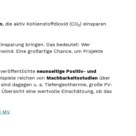
n
, die aktiv Kohlenstoffdioxid (CO₂
) einsparen
insparung bringen. Das bedeutet: Wer
enwind. Eine großartige Chance, um Projekte
veröffentlichte
neunseitige Positiv- und
eispiele reichen von
Machbarkeitsstudien
über
g sind dagegen u. a. Tiefengeothermie, große PV-
 Übersicht eine wertvolle Einschätzung, ob das
I MV
.