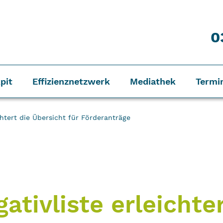
0
pit
Effizienznetzwerk
Mediathek
Termi
chtert die Übersicht für Förderanträge
ativliste erleichte