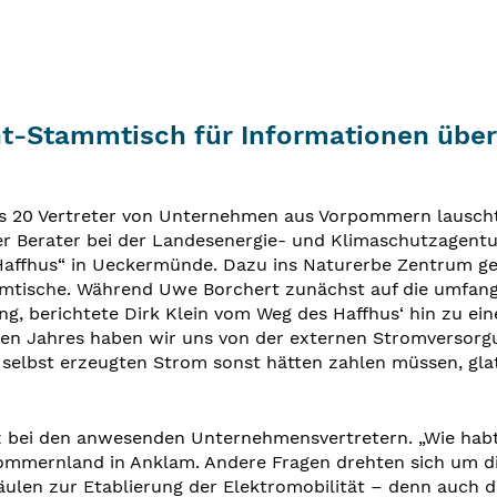
t-Stammtisch für Informationen über 
s 20 Vertreter von Unternehmen aus Vorpommern lausch
er Berater bei der Landesenergie- und Klimaschutzagen
 „Haffhus“ in Ueckermünde. Dazu ins Naturerbe Zentrum 
mtische. Während Uwe Borchert zunächst auf die umfangr
g, berichtete Dirk Klein vom Weg des Haffhus‘ hin zu ei
n Jahres haben wir uns von der externen Stromversorgu
 selbst erzeugten Strom sonst hätten zahlen müssen, glat
 bei den anwesenden Unternehmensvertretern. „Wie habt i
ommernland in Anklam. Andere Fragen drehten sich um d
ulen zur Etablierung der Elektromobilität – denn auch da