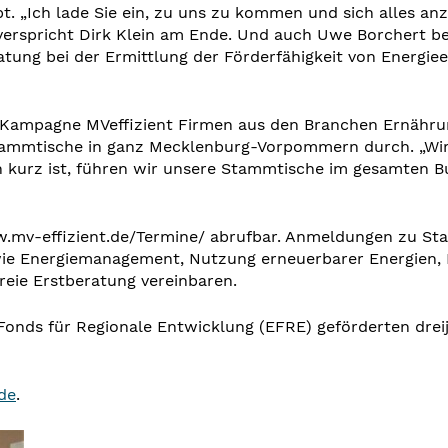
. „Ich lade Sie ein, zu uns zu kommen und sich alles a
verspricht Dirk Klein am Ende. Und auch Uwe Borchert bek
eratung bei der Ermittlung der Förderfähigkeit von Energ
rer Kampagne MVeffizient Firmen aus den Branchen Ernäh
Stammtische in ganz Mecklenburg-Vorpommern durch. „Wi
n kurz ist, führen wir unsere Stammtische im gesamten B
w.mv-effizient.de/Termine/ abrufbar. Anmeldungen zu Sta
e Energiemanagement, Nutzung erneuerbarer Energien, 
eie Erstberatung vereinbaren.
Fonds für Regionale Entwicklung (EFRE) geförderten drei
de
.