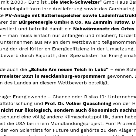
 mit 2.000,- Euro ist „
Die Meck-Schweizer
“ GmbH aus Ba
e Handelsplattform ihre Auslieferung sowie das Carshari
rke
PV-Anlage mit Batteriespeicher sowie Ladeinfrastruk
hrer der
Bürgerenergie GmbH & Co. KG Zemmin Tutow
. 
nvestiert und betreibt damit ein
Nahwärmenetz des Ortes
n – man muss einfach nur anfangen und machen“, fordert 
7 Unternehmen aus MV an dem Wettbewerb teilgenommen u
ung der drei Kriterien Energieeffizienz in der Umsetzung,
tbewerb durch Bajorath, dem Spezialisten für Energiema
de auch die
„Schule Am neuen Teich in Lübz“
– eine Sch
armeister 2021 in Mecklenburg-Vorpommern
gewonnen. Di
en des Landes an diesem Wettbewerb beteiligt.
Frage: Energiewende – Chance oder Risiko für Unterneh
chaftsforschung und
Prof. Dr. Volker Quaschning
von der HT
 nicht nur ökologisch, sondern auch ökonomisch nachha
tschland eine völlig andere Klimaschutzpolitik, dann ha
nst die USA bei ihrem Mondlandungsprojekt: Fünf Prozent 
ünder von Scientists for Future und gehörte zu den Kläge