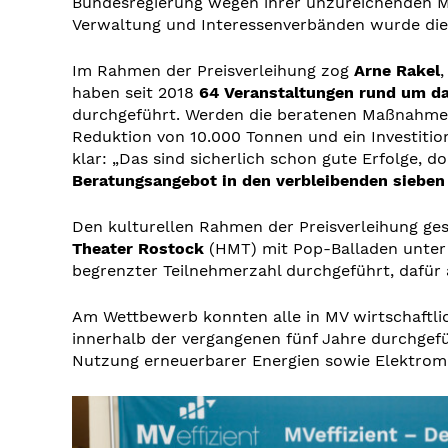
Bundesregierung wegen ihrer unzureichenden Ma
Verwaltung und Interessenverbänden wurde die a
Im Rahmen der Preisverleihung zog
Arne Rakel
,
haben seit 2018
64 Veranstaltungen rund um da
durchgeführt. Werden die beratenen Maßnahmen
Reduktion von 10.000 Tonnen und ein Investitio
klar: „Das sind sicherlich schon gute Erfolge, 
Beratungsangebot in den verbleibenden siebe
Den kulturellen Rahmen der Preisverleihung ge
Theater Rostock
(HMT) mit Pop-Balladen unter
begrenzter Teilnehmerzahl durchgeführt, dafür 
Am Wettbewerb konnten alle in MV wirtschaftli
innerhalb der vergangenen fünf Jahre durchgef
Nutzung erneuerbarer Energien sowie Elektromo