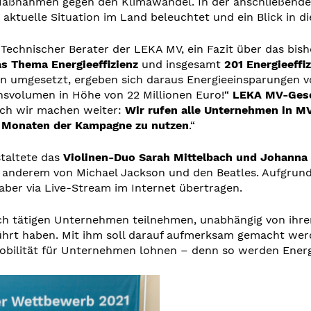
ßnahmen gegen den Klimawandel. In der anschließenden 
ktuelle Situation im Land beleuchtet und ein Blick in d
 Technischer Berater der LEKA MV, ein Fazit über das bis
s Thema Energieeffizienz
und insgesamt
201 Energieeffi
 umgesetzt, ergeben sich daraus Energieeinsparungen 
nsvolumen in Höhe von 22 Millionen Euro!“
LEKA MV-Gesc
doch wir machen weiter:
Wir rufen alle Unternehmen in MV
n Monaten der Kampagne zu nutzen
.“
staltete das
Violinen-Duo Sarah Mittelbach und Johanna
 anderem von Michael Jackson und den Beatles. Aufgrund
aber via Live-Stream im Internet übertragen.
ch tätigen Unternehmen teilnehmen, unabhängig von ihre
ührt haben. Mit ihm soll darauf aufmerksam gemacht wer
bilität für Unternehmen lohnen – denn so werden Energ