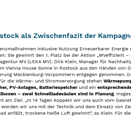
Rostock als Zwischenfazit der Kampagn
ienzmaßnahmen inklusive Nutzung Erneuerbarer Energie un
: Sie gewinnt den 1. Platz bei der Aktion „MVeffizient
gentur MV (LEKA MV). Dirk Klein, Manager für Nachhalti
 im Vienna House Sonne in Rostock aus den Händen von D
gierung Mecklenburg-Vorpommern entgegen genommen. Das
 Für die Wärme- und Stromversorgung stehen
Wärmepumpe
her, PV-Anlagen, Batteriespeicher
und ein
entsprechend
lboxen – zwei Schnellladesäulen sind in Planung
. Insge
ht am Ziel: „In 14 Tagen koppeln wir uns auch vom Gasnet
werden wir uns mit der Technik und dem Einsatz von Zeo
 anfällt, trockene heiße Luft gewinnt“, so Klein. Für di