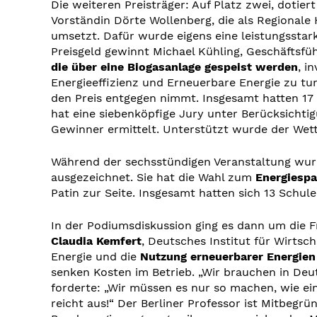
Die weiteren Preisträger: Auf Platz zwei, dotiert
Vorständin Dörte Wollenberg, die als Regional
umsetzt. Dafür wurde eigens eine leistungssta
Preisgeld gewinnt Michael Kühling, Geschäftsfü
die über eine Biogasanlage gespeist werden
, i
Energieeffizienz und Erneuerbare Energie zu tu
den Preis entgegen nimmt. Insgesamt hatten 1
hat eine siebenköpfige Jury unter Berücksichtig
Gewinner ermittelt. Unterstützt wurde der Wet
Während der sechsstündigen Veranstaltung wur
ausgezeichnet. Sie hat die Wahl zum
Energiesp
Patin zur Seite. Insgesamt hatten sich 13 Schul
In der Podiumsdiskussion ging es dann um die 
Claudia Kemfert
, Deutsches Institut für Wirts
Energie und die
Nutzung erneuerbarer Energien
senken Kosten im Betrieb. „Wir brauchen in Deu
forderte: „Wir müssen es nur so machen, wie ei
reicht aus!“ Der Berliner Professor ist Mitbegr