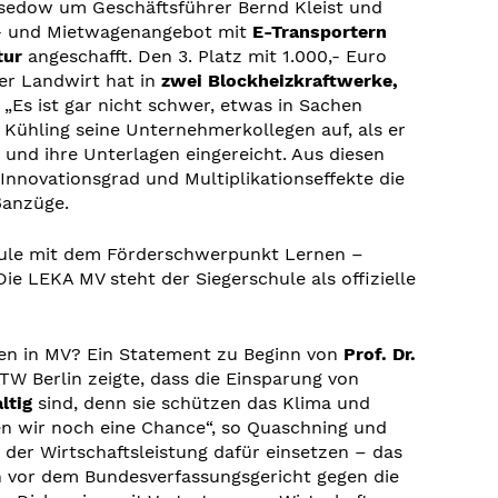
sedow um Geschäftsführer Bernd Kleist und
ng- und Mietwagenangebot mit
E-Transportern
tur
angeschafft. Den 3. Platz mit 1.000,- Euro
Der Landwirt hat in
zwei Blockheizkraftwerke,
. „Es ist gar nicht schwer, etwas in Sachen
Kühling seine Unternehmerkollegen auf, als er
nd ihre Unterlagen eingereicht. Aus diesen
 Innovationsgrad und Multiplikationseffekte die
ßanzüge.
ule mit dem Förderschwerpunkt Lernen –
e LEKA MV steht der Siegerschule als offizielle
men in MV? Ein Statement zu Beginn von
Prof. Dr.
W Berlin zeigte, dass die Einsparung von
ltig
sind, denn sie schützen das Klima und
ben wir noch eine Chance“, so Quaschning und
der Wirtschaftsleistung dafür einsetzen – das
rn vor dem Bundesverfassungsgericht gegen die