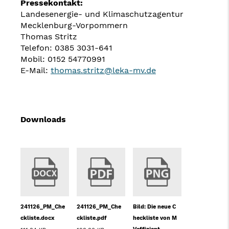
Pressekontakt:
Landesenergie- und Klimaschutzagentur
Mecklenburg-Vorpommern
Thomas Stritz
Telefon: 0385 3031-641
Mobil: 0152 54770991
E-Mail:
thomas.stritz@leka-mv.de
Downloads
241126_PM_Che
241126_PM_Che
Bild: Die neue C
ckliste.docx
ckliste.pdf
heckliste von M