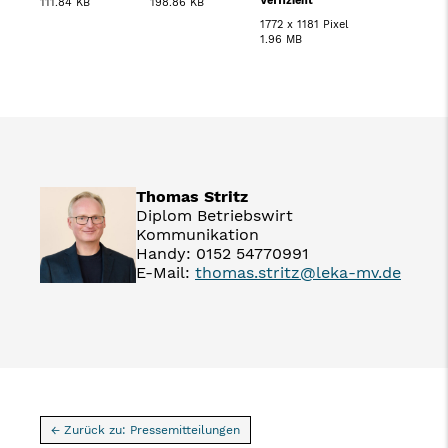
Veffizient
111.84 KB
198.86 KB
1772 x 1181 Pixel
1.96 MB
Thomas Stritz
Diplom Betriebswirt
Kommunikation
Handy: 0152 54770991
E-Mail:
thomas.stritz@leka-mv.de
← Zurück zu: Pressemitteilungen