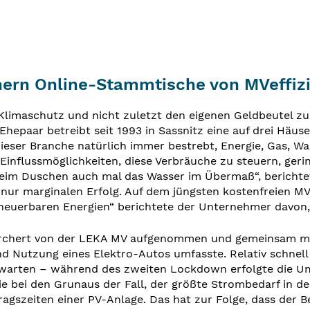
chern Online-Stammtische von MVeffiz
n Klimaschutz und nicht zuletzt den eigenen Geldbeutel z
epaar betreibt seit 1993 in Sassnitz eine auf drei Häus
 dieser Branche natürlich immer bestrebt, Energie, Gas, 
e Einflussmöglichkeiten, diese Verbräuche zu steuern, ger
beim Duschen auch mal das Wasser im Übermaß“, berichte
ur marginalen Erfolg. Auf dem jüngsten kostenfreien M
uerbaren Energien“ berichtete der Unternehmer davon, w
rchert von der LEKA MV aufgenommen und gemeinsam mit 
d Nutzung eines Elektro-Autos umfasste. Relativ schnell
h warten – während des zweiten Lockdown erfolgte die Um
ie bei den Grunaus der Fall, der größte Strombedarf in
agszeiten einer PV-Anlage. Das hat zur Folge, dass der B