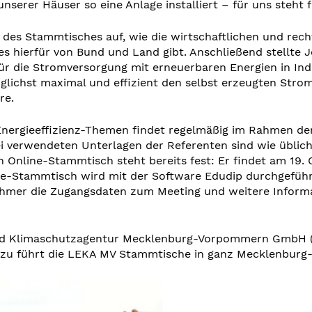
nserer Häuser so eine Anlage installiert – für uns steht fe
des Stammtisches auf, wie die wirtschaftlichen und re
s hierfür von Bund und Land gibt. Anschließend stellte 
ür die Stromversorgung mit erneuerbaren Energien in Ind
lichst maximal und effizient den selbst erzeugten Stro
re.
nergieeffizienz-Themen findet regelmäßig im Rahmen der
i verwendeten Unterlagen der Referenten sind wie üblic
 Online-Stammtisch steht bereits fest: Er findet am 19. 
ne-Stammtisch wird mit der Software Edudip durchgefüh
lnehmer die Zugangsdaten zum Meeting und weitere Inform
- und Klimaschutzagentur Mecklenburg-Vorpommern GmbH 
rzu führt die LEKA MV Stammtische in ganz Mecklenburg