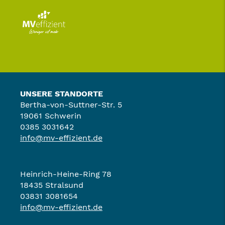
UNSERE STANDORTE
Bertha-von-Suttner-Str. 5
19061 Schwerin
0385 3031642
info@mv-effizient.de
Heinrich-Heine-Ring 78
18435 Stralsund
03831 3081654
info@mv-effizient.de