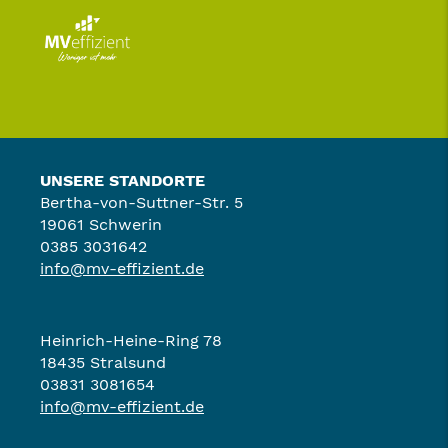
UNSERE STANDORTE
Bertha-von-Suttner-Str. 5
19061 Schwerin
0385 3031642
info@mv-effizient.de
Heinrich-Heine-Ring 78
18435 Stralsund
03831 3081654
info@mv-effizient.de