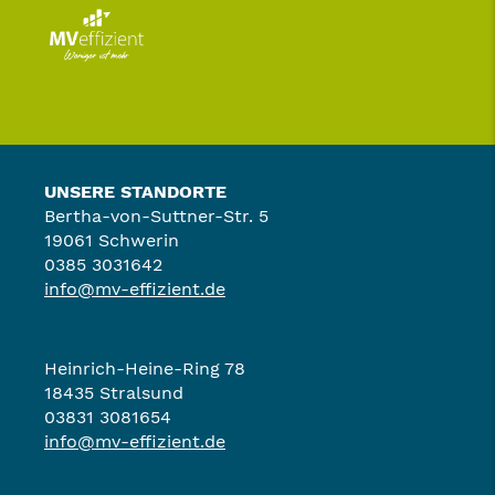
UNSERE STANDORTE
Bertha-von-Suttner-Str. 5
19061 Schwerin
0385 3031642
info@mv-effizient.de
Heinrich-Heine-Ring 78
18435 Stralsund
03831 3081654
info@mv-effizient.de