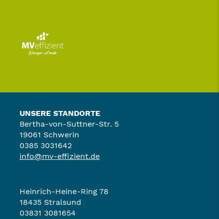
UNSERE STANDORTE
Bertha-von-Suttner-Str. 5
19061 Schwerin
0385 3031642
info@mv-effizient.de
Heinrich-Heine-Ring 78
18435 Stralsund
03831 3081654