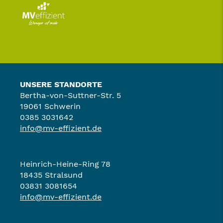
UNSERE STANDORTE
Bertha-von-Suttner-Str. 5
19061 Schwerin
0385 3031642
info@mv-effizient.de
Heinrich-Heine-Ring 78
18435 Stralsund
03831 3081654
info@mv-effizient.de
Effizienz-Telefon
Kontakt