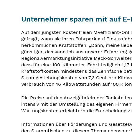
Unternehmer sparen mit auf E-
Auf dem jüngsten kostenfreien MVeffizient-On
gefragt, wann sie ihren Fuhrpark auf Elektrofa
herkömmlichen Kraftstoffen. „Dann, meine lieben
günstiger, das kann ich aus unserer Erfahrung ga
Regionalvermarktungsinitiative Meck-Schweizer a
dass für eine 100-Kilometer-Fahrt lediglich 1,1
Kraftstoffkosten mindestens das Zehnfache betr
Stromgestehungskosten von 7,3 Cent pro Kilowat
Verbrauch von 16 Kilowattstunden auf 100 Kilom
Die Preise auf den Anzeigetafeln der Tankstellen
intensiv mit der Umstellung des eigenen Firme
Wartungskosten erleichtern die Entscheidung zu
Informationen über Förderungen und Gesetzesvo
den Stammtischen zu diesem Thema ebenso erör