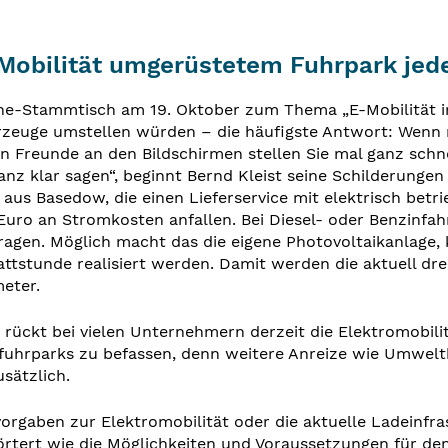
Mobilität umgerüstetem Fuhrpark jed
line-Stammtisch am 19. Oktober zum Thema „E-Mobilität
hrzeuge umstellen würden – die häufigste Antwort: Wenn m
 Freunde an den Bildschirmen stellen Sie mal ganz schnel
nz klar sagen“, beginnt Bernd Kleist seine Schilderungen 
us Basedow, die einen Lieferservice mit elektrisch betri
7 Euro an Stromkosten anfallen. Bei Diesel- oder Benzinf
agen. Möglich macht das die eigene Photovoltaikanlage, 
tstunde realisiert werden. Damit werden die aktuell drei
eter.
 rückt bei vielen Unternehmern derzeit die Elektromobilitä
nfuhrparks zu befassen, denn weitere Anreize wie Umwel
sätzlich.
rgaben zur Elektromobilität oder die aktuelle Ladeinfra
tert wie die Möglichkeiten und Voraussetzungen für den