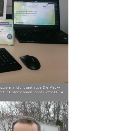
onalvermarktungsinitiative Die Meck-
ät für Unternehmen lohnt (Foto: LEKA