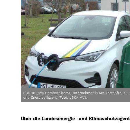
BU: Dr. Uwe Borchert berät Unternehmer in MV kostenfrei zu E
und Energieeffizienz (Foto: LEKA MV).
Über die Landesenergie- und Klimaschutzag