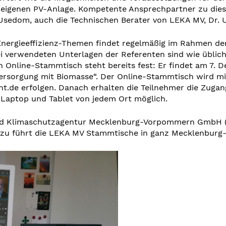
 eigenen PV-Anlage. Kompetente Ansprechpartner zu die
 Usedom, auch die Technischen Berater von LEKA MV, Dr.
nergieeffizienz-Themen findet regelmäßig im Rahmen der
i verwendeten Unterlagen der Referenten sind wie üblic
 Online-Stammtisch steht bereits fest: Er findet am 7. D
orgung mit Biomasse“. Der Online-Stammtisch wird mit
t.de erfolgen. Danach erhalten die Teilnehmer die Zuga
 Laptop und Tablet von jedem Ort möglich.
- und Klimaschutzagentur Mecklenburg-Vorpommern GmbH 
rzu führt die LEKA MV Stammtische in ganz Mecklenburg