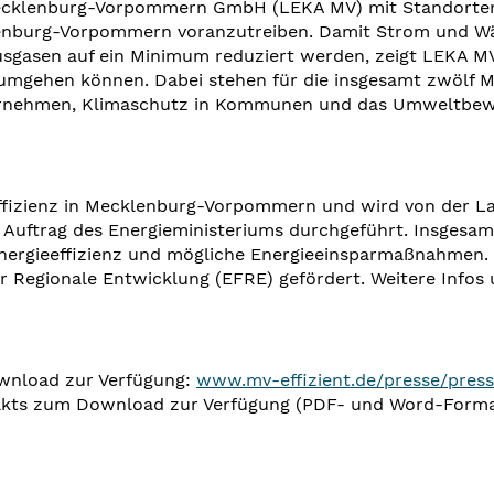
ecklenburg-Vorpommern GmbH (LEKA MV) mit Standorten 
enburg-Vorpommern voranzutreiben. Damit Strom und Wär
sgasen auf ein Minimum reduziert werden, zeigt LEKA MV
umgehen können. Dabei stehen für die insgesamt zwölf M
nternehmen, Klimaschutz in Kommunen und das Umweltbewu
effizienz in Mecklenburg-Vorpommern und wird von der 
trag des Energieministeriums durchgeführt. Insgesamt 
nergieeffizienz und mögliche Energieeinsparmaßnahmen. 
 Regionale Entwicklung (EFRE) gefördert. Weitere Infos 
wnload zur Verfügung:
www.mv-effizient.de/presse/press
takts zum Download zur Verfügung (PDF- und Word-Forma